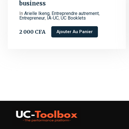
business
In
Arielle Ikeng
,
Entreprendre autrement
,
Entrepreneur
,
IA-UC
,
UC Booklets
2 000
CFA
Ajouter Au Panier