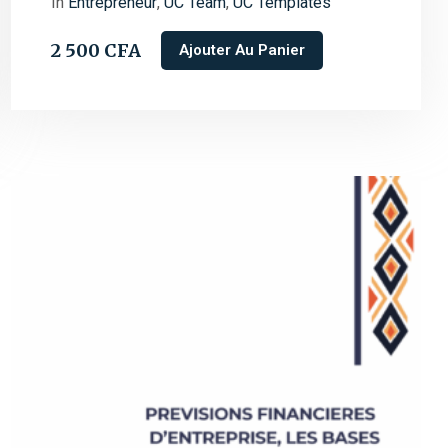
In
Entrepreneur
,
UC Team
,
UC Templates
2 500
CFA
Ajouter Au Panier