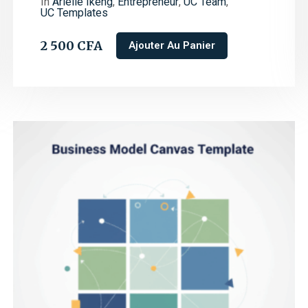
In
Arielle Ikeng
,
Entrepreneur
,
UC Team
,
UC Templates
2 500
CFA
Ajouter Au Panier