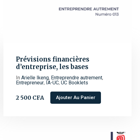
Prévisions financières
d’entreprise, les bases
In
Arielle Ikeng
,
Entreprendre autrement
,
Entrepreneur
,
IA-UC
,
UC Booklets
2 500
CFA
Ajouter Au Panier