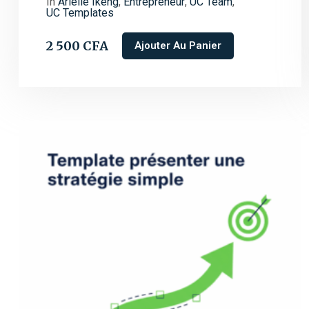
In
Arielle Ikeng
,
Entrepreneur
,
UC Team
,
UC Templates
2 500
CFA
Ajouter Au Panier