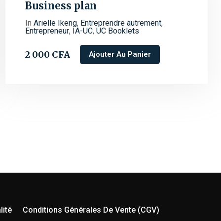
Business plan
In
Arielle Ikeng
,
Entreprendre autrement
,
Entrepreneur
,
IA-UC
,
UC Booklets
2 000
CFA
Ajouter Au Panier
lité
Conditions Générales De Vente (CGV)