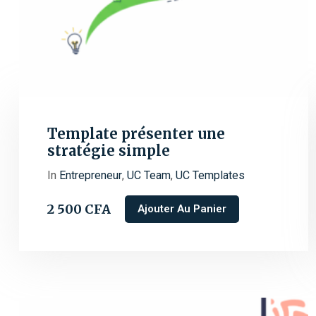
Template présenter une
stratégie simple
In
Entrepreneur
,
UC Team
,
UC Templates
2 500
CFA
Ajouter Au Panier