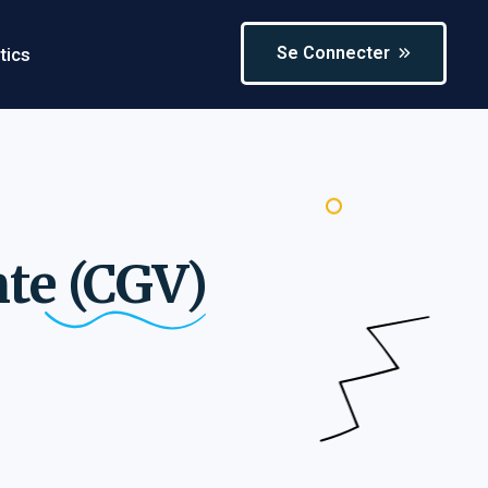
Se Connecter
tics
nte
(CGV)