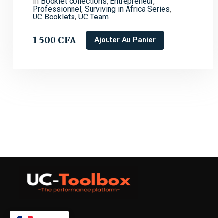
In
Booklet collections
,
Entrepreneur
,
Professionnel
,
Surviving in Africa Series
,
UC Booklets
,
UC Team
1 500
CFA
Ajouter Au Panier