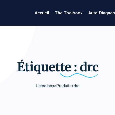
Accueil
The Toolboox
Auto-Diagnos
Étiquette :
drc
Uctoolbox
>
Produits
>
drc