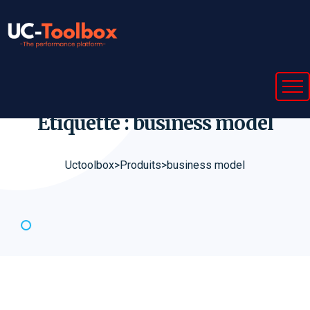
Étiquette : business
model
Uctoolbox
>
Produits
>
business model